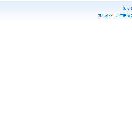
18.仪器设备、图书、药品等物资设备采购和重大基建工程的招投标
版权
19.收支预算总表、收入预算表、支出预算表、财政拨款支出预算表
办公地点：北京市海
20.收支决算总表、收入决算表、支出决算表、财政拨款支出决算表
21.收费项目、收费依据、收费标准及投诉方式
22.校级领导干部社会兼职情况
23.校级领导干部因公出国（境）情况
24.岗位设置管理与聘用办法
25.校内中层干部任免、人员招聘信息
26.教职工争议解决办法
27.本科生占全日制在校生总数的比例、教师数量及结构
28.专业设置、当年新增专业、停招专业名单
29.全校开设课程总门数、实践教学学分占总学分比例、选修课学分占总学分
30.主讲本科课程的教授占教授总数的比例、教授授本科课程占课程总门次数
31.本科教学信息
32.促进毕业生就业的政策措施和指导服务