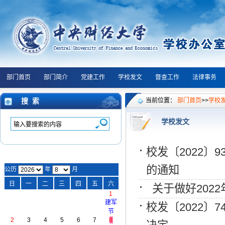
部门首页
部门简介
党建工作
学校发文
督查工作
法律事务
搜 索
当前位置：
部门首页
>>
学校
学校发文
校发〔2022
的通知
公历
年
月
日
一
二
三
四
五
六
关于做好202
1
建军
校发〔2022〕
节
2
3
4
5
6
7
8