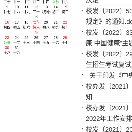
决定
二十
廿一
廿二
廿三
廿四
立秋
廿六
9
10
11
12
13
14
15
校发〔2022
廿七
廿八
廿九
三十
7月小
初二
初三
19
规定》的通知.do
七夕
16
17
18
20
21
22
初四
初五
初六
情人
初八
初九
初十
校发〔2022〕
节
23
24
25
26
27
28
29
康 中国健康”主
处暑
十二
十三
十四
十五
十六
十七
30
31
校发〔2022〕
十八
十九
生招生考试复试
关于印发《中央
校办发〔2021〕
知
校办发〔2021
2022年工作安
校发〔2021〕